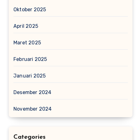
Oktober 2025
April 2025
Maret 2025
Februari 2025
Januari 2025
Desember 2024
November 2024
Categories