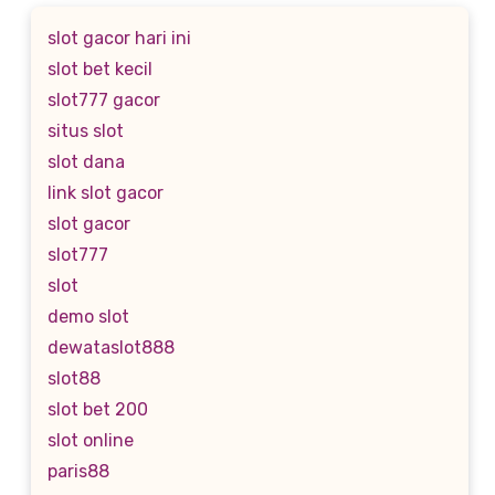
slot gacor hari ini
slot bet kecil
slot777 gacor
situs slot
slot dana
link slot gacor
slot gacor
slot777
slot
demo slot
dewataslot888
slot88
slot bet 200
slot online
paris88