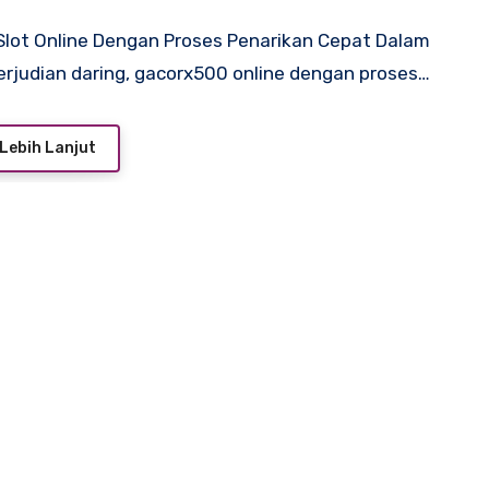
Slot Online Dengan Proses Penarikan Cepat Dalam
erjudian daring, gacorx500 online dengan proses…
Lebih Lanjut