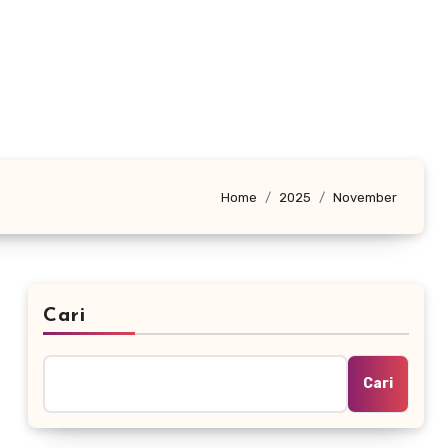
Home
2025
November
Cari
Cari