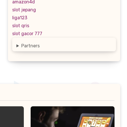
amazon4d
slot jepang
liga123
slot qris
slot gacor 777
Partners