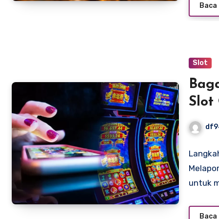
Baca 
Slot
Baga
Slot
df9
Langkah
Melapor
untuk 
Baca 