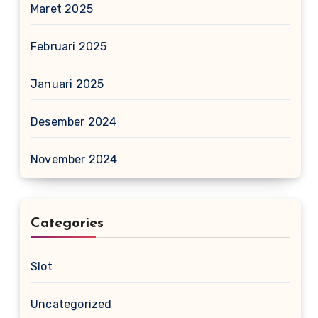
Maret 2025
Februari 2025
Januari 2025
Desember 2024
November 2024
Categories
Slot
Uncategorized