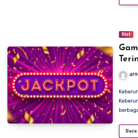
Slot
Game
Teri
Leg
df9
Keberun
Keberun
berbaga
Baca 