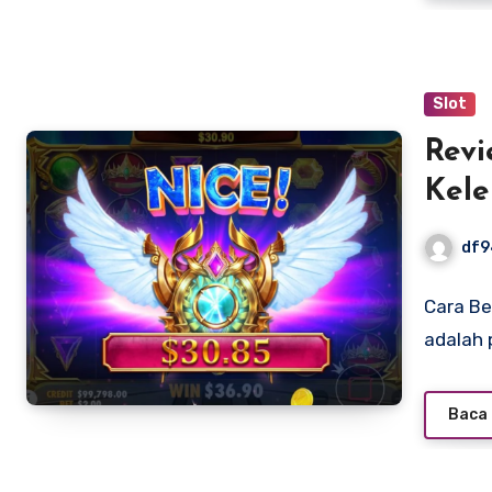
Slot
Revi
Kel
df9
Cara Be
adalah 
Baca 