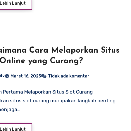
Lebih Lanjut
imana Cara Melaporkan Situs
 Online yang Curang?
4v
Maret 16, 2025
Tidak ada komentar
 Pertama Melaporkan Situs Slot Curang
kan situs slot curang merupakan langkah penting
menjaga…
Lebih Lanjut