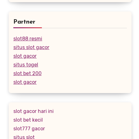
Partner
slot88 resmi
situs slot gacor
slot gacor
situs togel
slot bet 200
slot gacor
slot gacor hari ini
slot bet kecil
slot777 gacor
situs slot