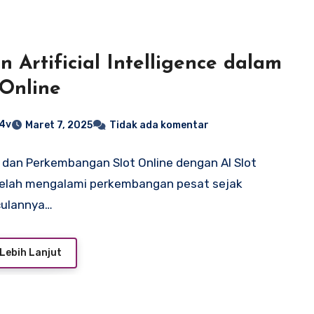
n Artificial Intelligence dalam
 Online
4v
Maret 7, 2025
Tidak ada komentar
 dan Perkembangan Slot Online dengan AI Slot
telah mengalami perkembangan pesat sejak
ulannya…
Lebih Lanjut