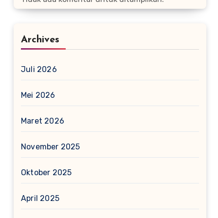
Archives
Juli 2026
Mei 2026
Maret 2026
November 2025
Oktober 2025
April 2025