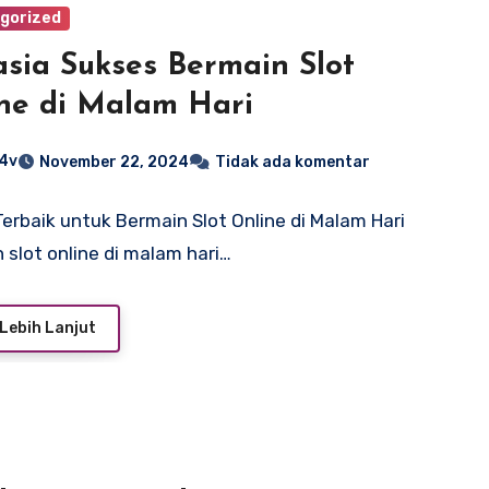
gorized
sia Sukses Bermain Slot
ne di Malam Hari
4v
November 22, 2024
Tidak ada komentar
erbaik untuk Bermain Slot Online di Malam Hari
 slot online di malam hari…
Lebih Lanjut