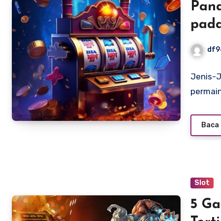
Pand
pada
df9
Jenis-J
permain
Baca 
Slot
5 Ga