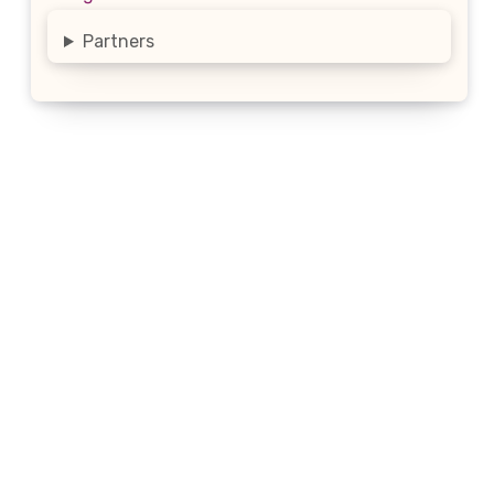
Partners