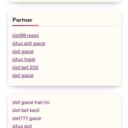
Partner
slot88 resmi
situs slot gacor
slot gacor
situs togel
slot bet 200
slot gacor
slot gacor hari ini
slot bet kecil
slot777 gacor
situs slot