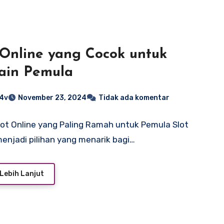
 Online yang Cocok untuk
ain Pemula
4v
November 23, 2024
Tidak ada komentar
lot Online yang Paling Ramah untuk Pemula Slot
menjadi pilihan yang menarik bagi…
Lebih Lanjut