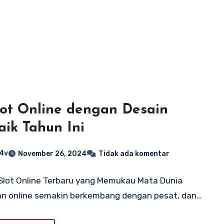
lot Online dengan Desain
aik Tahun Ini
4v
November 26, 2024
Tidak ada komentar
Slot Online Terbaru yang Memukau Mata Dunia
an online semakin berkembang dengan pesat, dan…