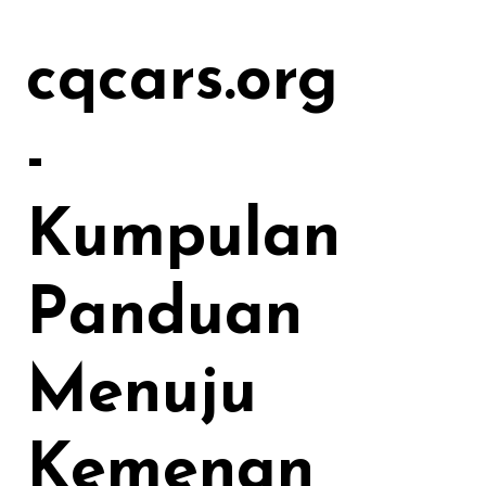
Lewati
ke
cqcars.org
konten
-
Kumpulan
Panduan
Menuju
Kemenan