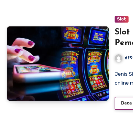
Slot
Slot
Pem
df9
Jenis S
online 
Baca 