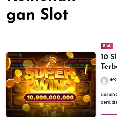
gan Slot
Slot
10 S
Terb
df9
Desain 
perjudi