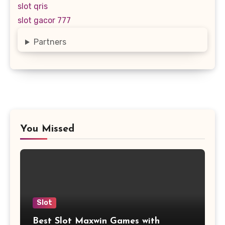
slot qris
slot gacor 777
Partners
You Missed
Slot
Best Slot Maxwin Games with