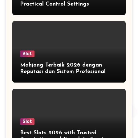
Practical Control Settings
Slot
Mahjong Terbaik 2026 dengan
Reputasi dan Sistem Profesional
Slot
Best Slots 2026 with Trusted