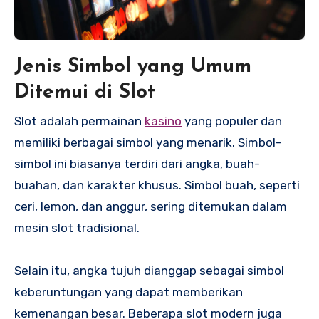
Jenis Simbol yang Umum
Ditemui di Slot
Slot adalah permainan
kasino
yang populer dan
memiliki berbagai simbol yang menarik. Simbol-
simbol ini biasanya terdiri dari angka, buah-
buahan, dan karakter khusus. Simbol buah, seperti
ceri, lemon, dan anggur, sering ditemukan dalam
mesin slot tradisional.
Selain itu, angka tujuh dianggap sebagai simbol
keberuntungan yang dapat memberikan
kemenangan besar. Beberapa slot modern juga