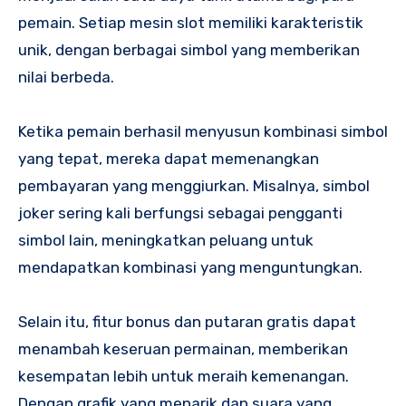
pemain. Setiap mesin slot memiliki karakteristik
unik, dengan berbagai simbol yang memberikan
nilai berbeda.
Ketika pemain berhasil menyusun kombinasi simbol
yang tepat, mereka dapat memenangkan
pembayaran yang menggiurkan. Misalnya, simbol
joker sering kali berfungsi sebagai pengganti
simbol lain, meningkatkan peluang untuk
mendapatkan kombinasi yang menguntungkan.
Selain itu, fitur bonus dan putaran gratis dapat
menambah keseruan permainan, memberikan
kesempatan lebih untuk meraih kemenangan.
Dengan grafik yang menarik dan suara yang