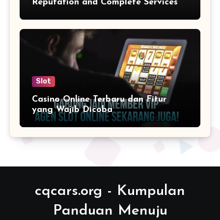
Reputation and Complete Services
Slot
Casino Online Terbaru dan Fitur
yang Wajib Dicoba
cqcars.org - Kumpulan
Panduan Menuju