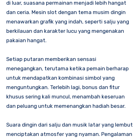
di luar, suasana permainan menjadi lebih hangat
dan ceria. Mesin slot dengan tema musim dingin
menawarkan grafik yang indah, seperti salju yang
berkilauan dan karakter lucu yang mengenakan
pakaian hangat.
Setiap putaran memberikan sensasi
menegangkan, terutama ketika pemain berharap
untuk mendapatkan kombinasi simbol yang
menguntungkan. Terlebih lagi, bonus dan fitur
khusus sering kali muncul, menambah keseruan
dan peluang untuk memenangkan hadiah besar.
Suara dingin dari salju dan musik latar yang lembut
menciptakan atmosfer yang nyaman. Pengalaman