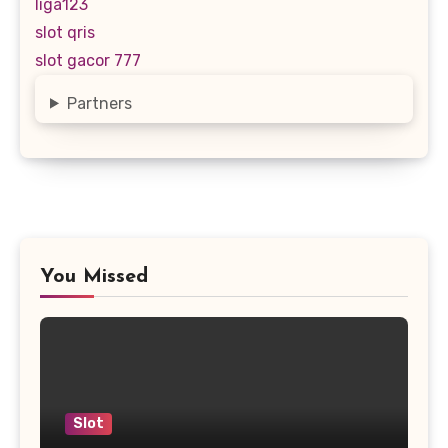
liga123
slot qris
slot gacor 777
Partners
You Missed
Slot