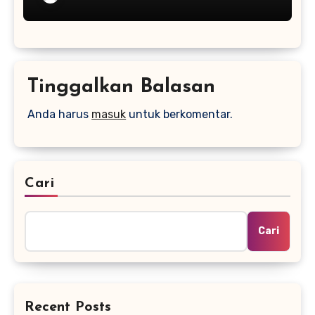
Tinggalkan Balasan
Anda harus
masuk
untuk berkomentar.
Cari
Cari
Recent Posts