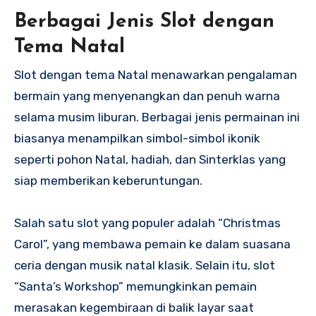
Berbagai Jenis Slot dengan
Tema Natal
Slot dengan tema Natal menawarkan pengalaman
bermain yang menyenangkan dan penuh warna
selama musim liburan. Berbagai jenis permainan ini
biasanya menampilkan simbol-simbol ikonik
seperti pohon Natal, hadiah, dan Sinterklas yang
siap memberikan keberuntungan.
Salah satu slot yang populer adalah “Christmas
Carol”, yang membawa pemain ke dalam suasana
ceria dengan musik natal klasik. Selain itu, slot
“Santa’s Workshop” memungkinkan pemain
merasakan kegembiraan di balik layar saat