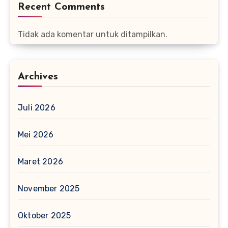
Recent Comments
Tidak ada komentar untuk ditampilkan.
Archives
Juli 2026
Mei 2026
Maret 2026
November 2025
Oktober 2025