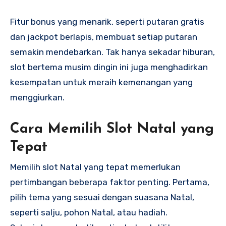
Fitur bonus yang menarik, seperti putaran gratis
dan jackpot berlapis, membuat setiap putaran
semakin mendebarkan. Tak hanya sekadar hiburan,
slot bertema musim dingin ini juga menghadirkan
kesempatan untuk meraih kemenangan yang
menggiurkan.
Cara Memilih Slot Natal yang
Tepat
Memilih slot Natal yang tepat memerlukan
pertimbangan beberapa faktor penting. Pertama,
pilih tema yang sesuai dengan suasana Natal,
seperti salju, pohon Natal, atau hadiah.